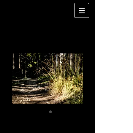
Wegesrand 01
Price
€150.00