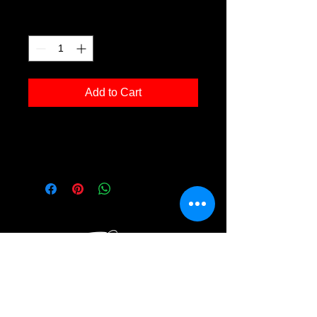
Quantity
*
Add to Cart
Fotodruck 'Wegesrand 01' in der Grösse
30x40cm, inkl. Rahmen Holz schwarz