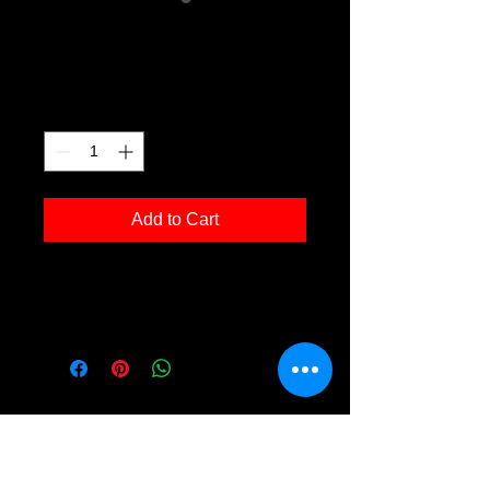
Tulpe 01
Price
€150.00
Quantity
*
Add to Cart
Fotodruck 'Tulpe 01' in der Grösse
30x40cm, inkl. Rahmen Holz schwarz