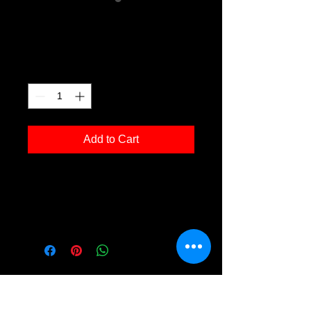
Sonnenblume 01
Price
€150.00
Quantity
*
Add to Cart
Fotodruck 'Sonnenblume 01' in der
Grösse 30x40cm, inkl. Rahmen Holz
schwarz