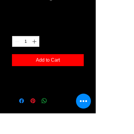
Rieshaus g01
Price
€120.00
Quantity
*
Add to Cart
Kunstdruck 'Rieshaus g01' in der Grösse
30x40cm