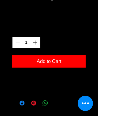
OZ g04
Price
€120.00
Quantity
*
Add to Cart
Kunstdruck 'OZ g04' in der Grösse
30x40cm