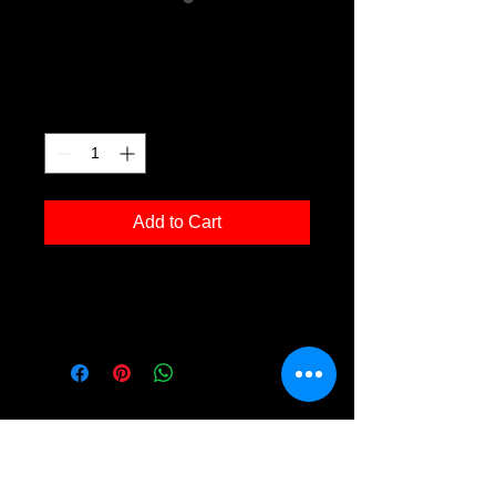
OZ g01
Price
€120.00
Quantity
*
Add to Cart
Kunstdruck 'OZ g01' in der Grösse
30x40cm