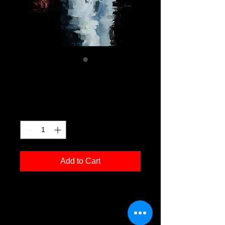
oe 05
Price
€120.00
Quantity
*
Add to Cart
Kunstdruck 'oe 05' in der Grösse
30x40cm