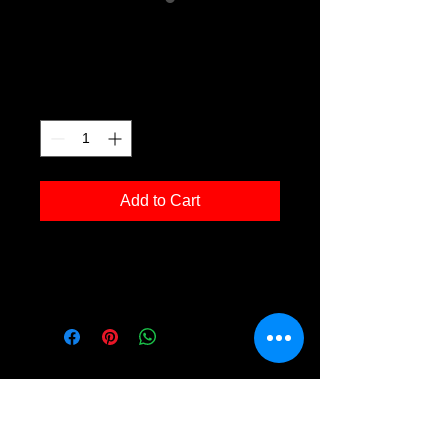
Ochsenberg 05
Price
€120.00
Quantity
*
Add to Cart
Kunstdruck 'Ochsenberg 05' in der
Grösse 30x40cm