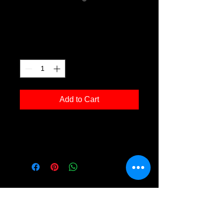
Ochsenberg 02
Price
€120.00
Quantity
*
Add to Cart
Kunstdruck 'Ochsenberg 02' in der
Grösse 30x40cm