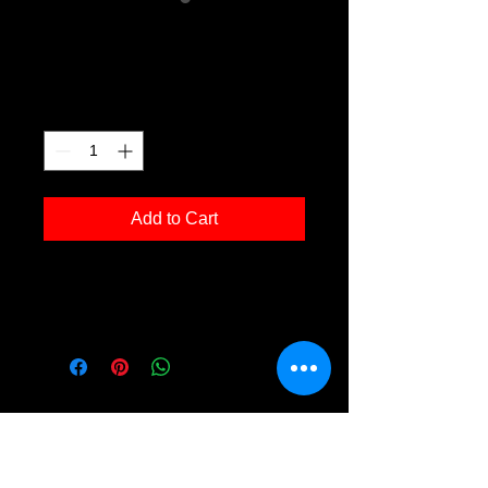
Ochsenberg 01
Price
€120.00
Quantity
*
Add to Cart
Kunstdruck 'Ochsenberg 01' in der
Grösse 30x40cm