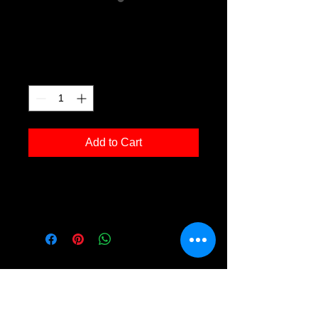
Oberzwieselau 03
Price
€120.00
Quantity
*
Add to Cart
Kunstdruck 'Oberzwieselau 03' in der
Grösse 30x40cm