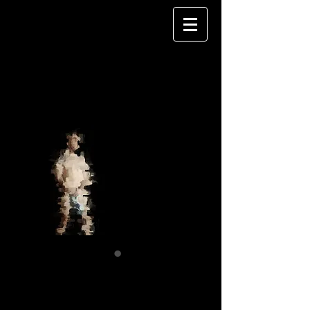
nh 03
Price
€120.00