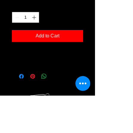
Quantity
*
Add to Cart
Kunstdruck 'nh 03' in der Grösse
30x40cm