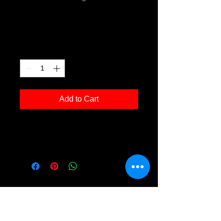
Nelke 05
Price
€120.00
Quantity
*
Add to Cart
Kunstdruck 'Nelke 05' in der Grösse
30x40cm