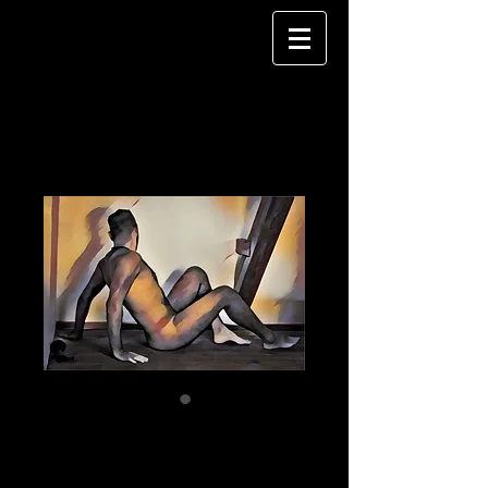
md g001
Price
€120.00