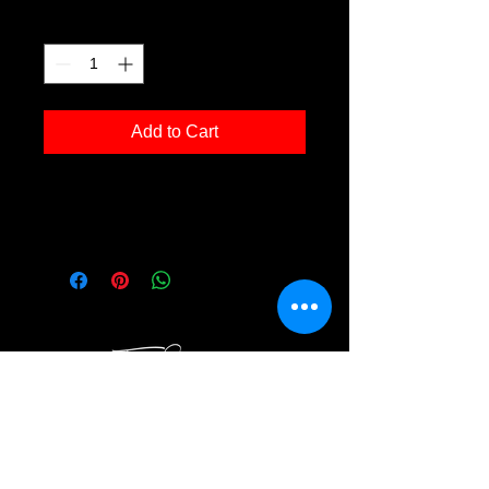
Quantity
*
Add to Cart
Kunstdruck 'md g001' in der Grösse
30x40cm