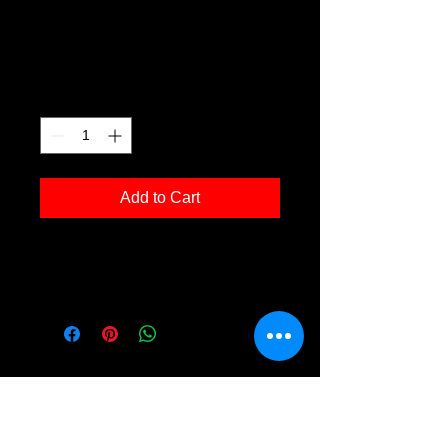
lw 03
Price
€120.00
Quantity
*
Add to Cart
Kunstdruck 'lw 03' in der Grösse
30x40cm