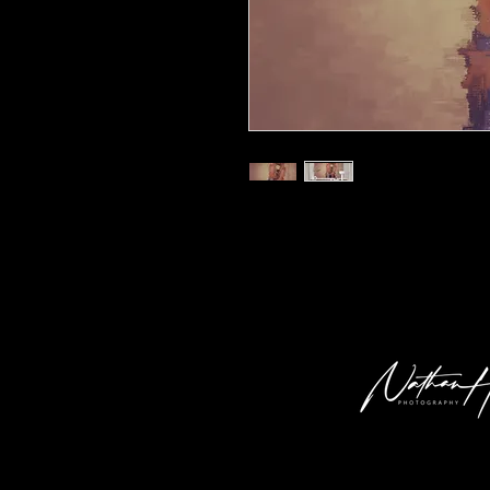
Kunstdruck 'js & tm 02' in der Gröss