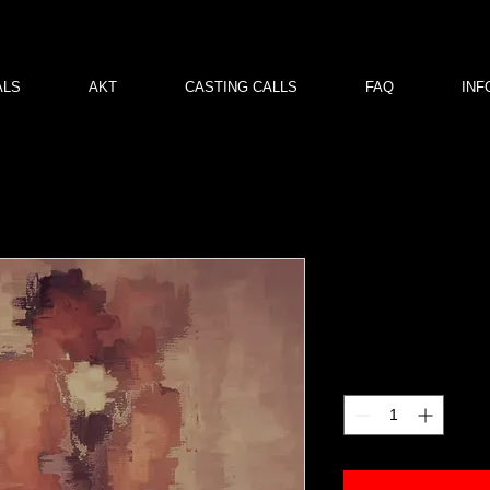
ALS
AKT
CASTING CALLS
FAQ
INF
js& tm 02
Price
€120.00
Quantity
*