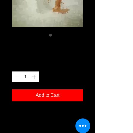
jh 08
Price
€120.00
Quantity
*
Add to Cart
Kunstdruck 'jh 08' in der Grösse
30x40cm