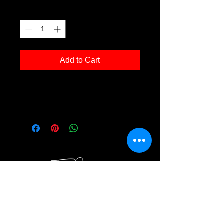
Quantity
*
Add to Cart
Kunstdruck 'jh 01' in der Grösse
30x40cm