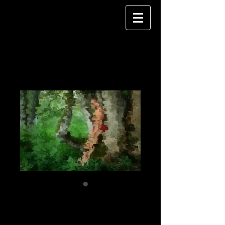
jh 01
Price
€120.00