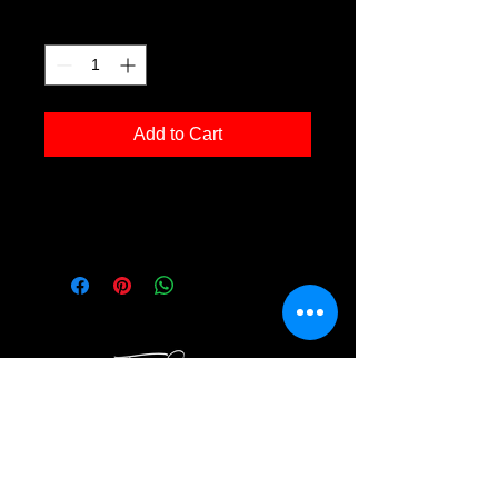
Quantity
*
Add to Cart
Kunstdruck 'ia 09' in der Grösse
30x40cm