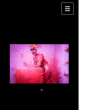
ia 09
Price
€120.00