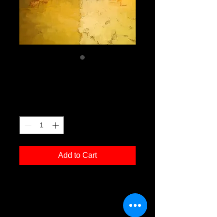
ia 01
Price
€120.00
Quantity
*
Add to Cart
Kunstdruck 'ia 01' in der Grösse
30x40cm