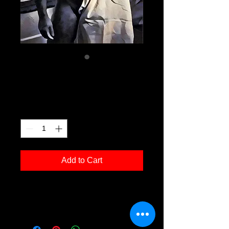
ha g01
Price
€120.00
Quantity
*
Add to Cart
Kunstdruck 'ha g01' in der Grösse
30x40cm