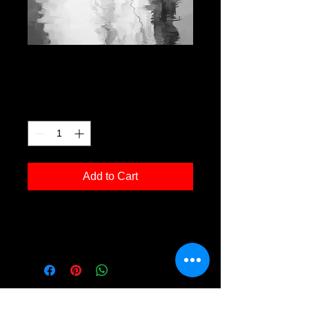
ha 01
Price
€120.00
Quantity
*
Add to Cart
Kunstdruck 'ha 01' in der Grösse
30x40cm