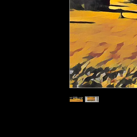
Kunstdruck 'GPOZ g01' in der Gröss