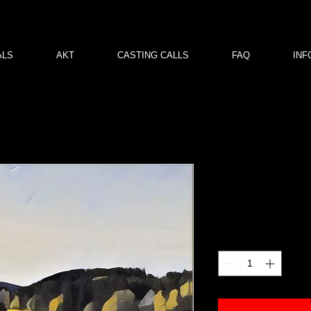
ALS
AKT
CASTING CALLS
FAQ
INF
GPOZ g01
Price
€120.00
Quantity
*