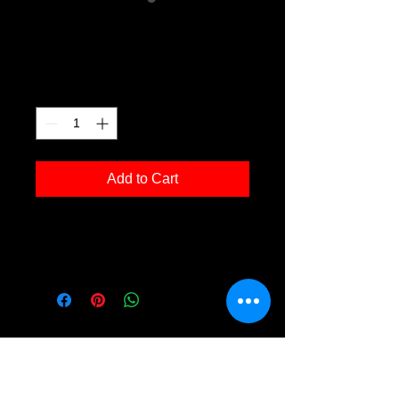
Golfpark 06
Price
€120.00
Quantity
*
Add to Cart
Kunstdruck 'Golfpark 06' in der Grösse
30x40cm