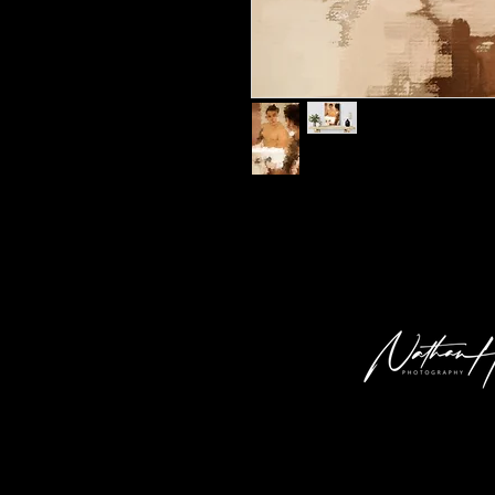
Kunstdruck 'dt 01' in der Grösse 30x