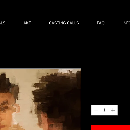
ALS
AKT
CASTING CALLS
FAQ
INF
dt 01
Price
€120.00
Quantity
*