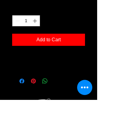
Quantity
*
Add to Cart
Fotodruck 'Dellenfeld 01' in der Grösse
30x40cm, inkl. Rahmen Holz schwarz