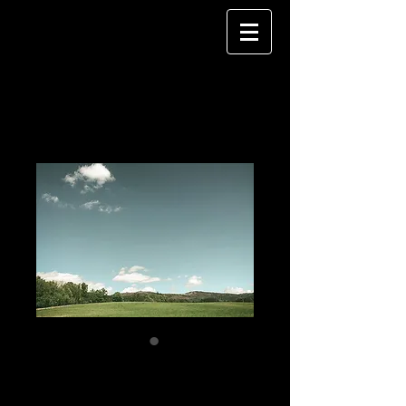
Dellenfeld 01
Price
€150.00