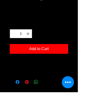
Buchenau 03
Price
€120.00
Quantity
*
Add to Cart
Kunstdruck 'Buchenau 03' in der Grösse
30x40cm