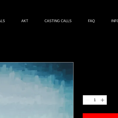
ALS
AKT
CASTING CALLS
FAQ
INF
Arbersee 1
Price
€120.00
Quantity
*