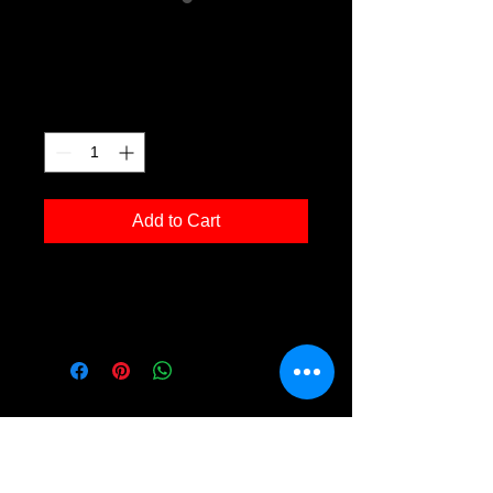
Arbersee 09
Price
€120.00
Quantity
*
Add to Cart
Kunstdruck 'Arbersee 09' in der Grösse
30x40cm