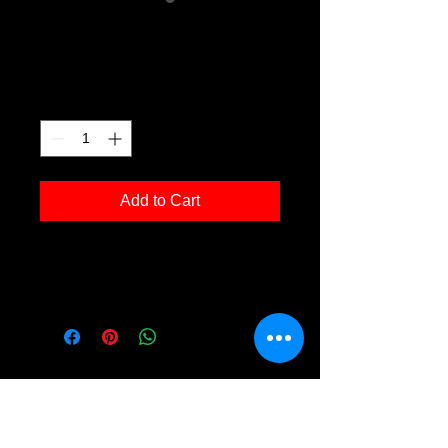
Arbersee 07
Price
€120.00
Quantity
*
Add to Cart
Kunstdruck 'Arbersee 07' in der Grösse
30x40cm