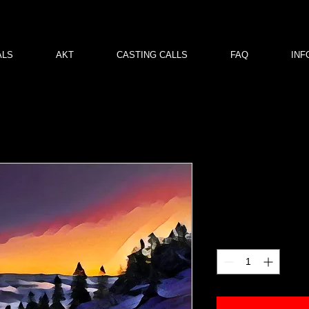
ALS
AKT
CASTING CALLS
FAQ
INF
Arber g01
Price
€120.00
Quantity
*