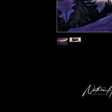
Kunstdruck 'Arber g01' in der Grösse