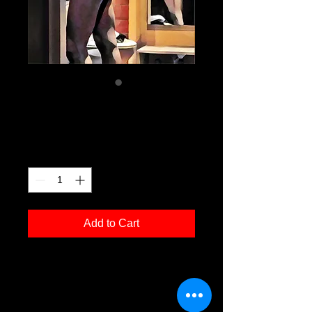
ad g02
Price
€120.00
Quantity
*
Add to Cart
Kunstdruck 'ad g02' in der Grösse
30x40cm